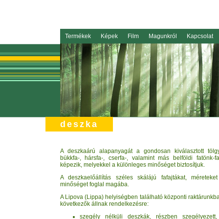
Termékek
Képek
Film
Magunkról
Kapcsolat
deszka
A deszkaárú alapanyagát a gondosan kiválasztott tölgy
bükkfa-, hársfa-, cserfa-, valamint más belföldi fatönk-fa
képezik, melyekkel a különleges minőséget biztosítjuk.
A deszkaelőállítás széles skálájú fafajtákat, méreteke
minőséget foglal magába.
A Lipova (Lippa) helyiségben található központi raktárunkb
következők állnak rendelkezésre:
szegély nélküli deszkák, részben szegélyezett